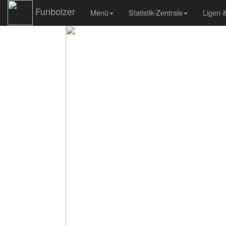
Funbolzer
Menü
Statistik-Zentrale
Ligen 