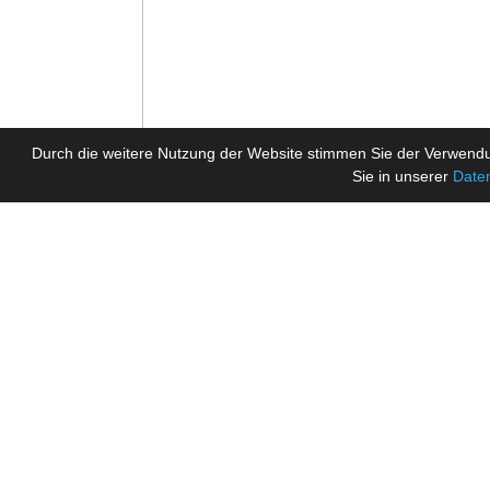
Durch die weitere Nutzung der Website stimmen Sie der Verwendu
Sie in unserer
Date
Tickermeldungen
Willkommen in unserer EA FC 26 / EA Sports Football
PC (Crossplay)! Teams können jederzeit frei werde
am größten. Hier sind unsere FAQ um Funbolzer k
Zutritt zum Discord Server!
Vereinsprofil
Aktueller Kader
letzte