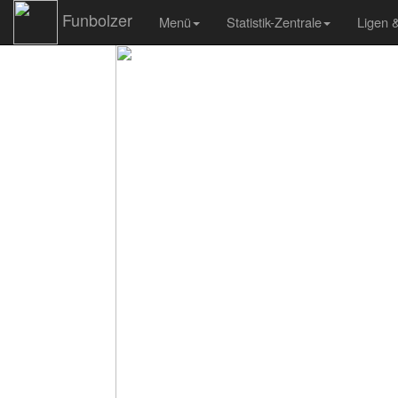
Funbolzer
Menü
Statistik-Zentrale
Ligen 