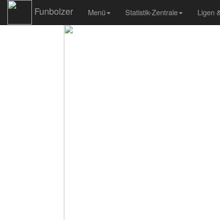
Funbolzer
Menü
Statistik-Zentrale
Ligen 