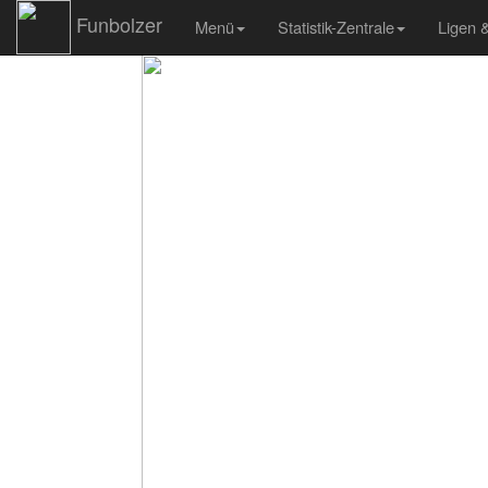
Funbolzer
Menü
Statistik-Zentrale
Ligen 