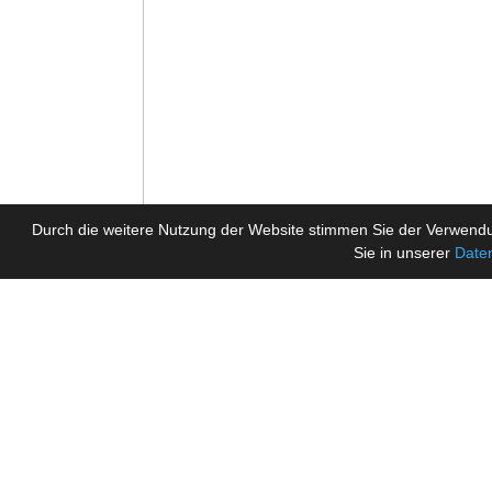
Durch die weitere Nutzung der Website stimmen Sie der Verwendu
Sie in unserer
Date
Tickermeldungen
Willkommen in unserer EA FC 26 / EA Sports Football
PC (Crossplay)! Teams können jederzeit frei werde
am größten. Hier sind unsere FAQ um Funbolzer k
Zutritt zum Discord Server!