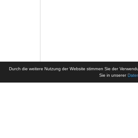
Durch die weitere Nutzung der Website stimmen Sie der Verwendu
Sie in unserer
Date
Tickermeldungen
Willkommen in unserer EA FC 26 / EA Sports Football
PC (Crossplay)! Teams können jederzeit frei werde
am größten. Hier sind unsere FAQ um Funbolzer k
Zutritt zum Discord Server!