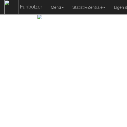
Funbolzer
Menü
Statistik-Zentrale
Ligen 