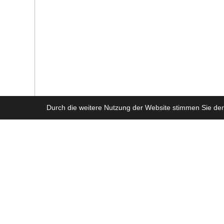
Durch die weitere Nutzung der Website stimmen Sie der
Tickermeldungen
Willkommen in unserer EA FC 26 / EA Sports Football Club 26 
werden, aber zwischen Montag 20:00 Uhr und Dienstag 12:30
Zutritt zum Discord Server!