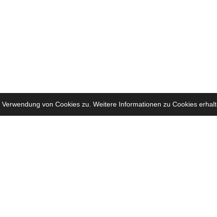
 Verwendung von Cookies zu. Weitere Informationen zu Cookies erhalt
Onlineliga (früher FIFA) für die Playstation 5, XBOX Series x/s & PC (Crossplay)! Team
 Uhr ist die Chance am größten. Hier sind unsere FAQ um Funbolzer kennenzulernen: